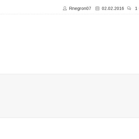
Rnegron07
02.02.2016
1