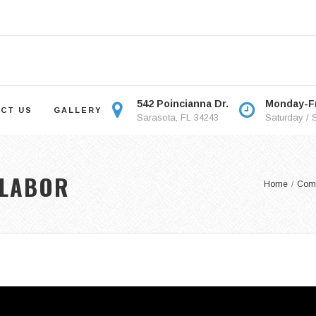
542 Poincianna Dr.
Monday-Fr
CT US
GALLERY
Sarasota, FL 34243
Saturday / 
 LABOR
Home
/
Com