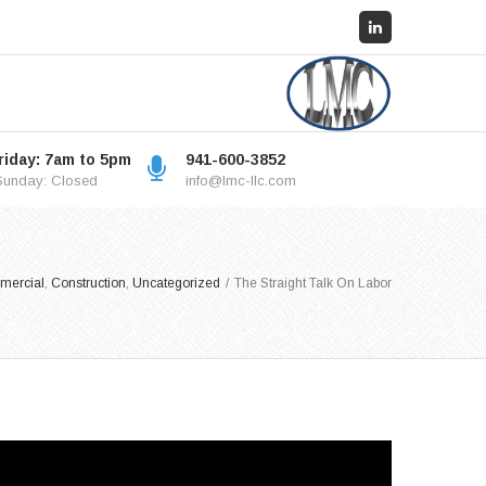
iday: 7am to 5pm
941-600-3852
Sunday: Closed
info@lmc-llc.com
mercial
,
Construction
,
Uncategorized
/
The Straight Talk On Labor