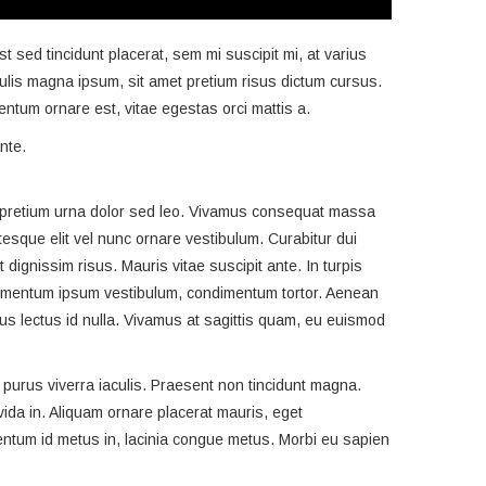
t sed tincidunt placerat, sem mi suscipit mi, at varius
aculis magna ipsum, sit amet pretium risus dictum cursus.
ntum ornare est, vitae egestas orci mattis a.
nte.
at pretium urna dolor sed leo. Vivamus consequat massa
tesque elit vel nunc ornare vestibulum. Curabitur dui
t dignissim risus. Mauris vitae suscipit ante. In turpis
dimentum ipsum vestibulum, condimentum tortor. Aenean
us lectus id nulla. Vivamus at sagittis quam, eu euismod
s purus viverra iaculis. Praesent non tincidunt magna.
ida in. Aliquam ornare placerat mauris, eget
mentum id metus in, lacinia congue metus. Morbi eu sapien