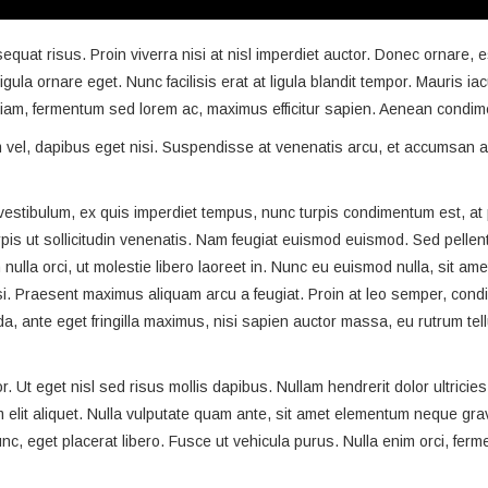
quat risus. Proin viverra nisi at nisl imperdiet auctor. Donec ornare, es
ula ornare eget. Nunc facilisis erat at ligula blandit tempor. Mauris i
iam, fermentum sed lorem ac, maximus efficitur sapien. Aenean condime
um vel, dapibus eget nisi. Suspendisse at venenatis arcu, et accumsan a
in vestibulum, ex quis imperdiet tempus, nunc turpis condimentum est, 
urpis ut sollicitudin venenatis. Nam feugiat euismod euismod. Sed pellen
 nulla orci, ut molestie libero laoreet in. Nunc eu euismod nulla, sit ame
i. Praesent maximus aliquam arcu a feugiat. Proin at leo semper, con
, ante eget fringilla maximus, nisi sapien auctor massa, eu rutrum tell
. Ut eget nisl sed risus mollis dapibus. Nullam hendrerit dolor ultricie
elit aliquet. Nulla vulputate quam ante, sit amet elementum neque grav
nc, eget placerat libero. Fusce ut vehicula purus. Nulla enim orci, fer