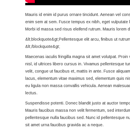
Mauris id enim id purus ornare tincidunt. Aenean vel conse
enim sem at sem. Fusce tempus ex nibh, eget vulputate lig
Morbi id massa sed risus eleifend rutrum. Mauris lorem d
&lt;blockquote&gt;Pellentesque elit arcu, finibus ut rutr
&lt;/blockquote&gt;
Maecenas iaculis fringilla magna sit amet volutpat. Pro
nisl, id ultrices libero cursus in. Vivamus pellentesque t
velit, congue ut faucibus et, mattis in ante. Fusce aliquam
lacus, elementum vitae maximus sed, elementum quis nis
eu ligula non massa convallis vehicula. Aenean malesuada
lectus.
Suspendisse potenti. Donec blandit justo at auctor tempor
Mauris faucibus massa non velit fermentum, sed interdum 
pellentesque nulla faucibus sed. Nunc id pellentesque nu
sit amet urna faucibus gravida ac a neque.